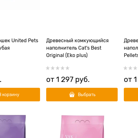
шек United Pets
Древесный комкующийся
Древ
лубая
наполнитель Cat's Best
напол
Original (Eko plus)
Pellet
.
от
1 297
 руб.
от
1
В корзину
Выбрать