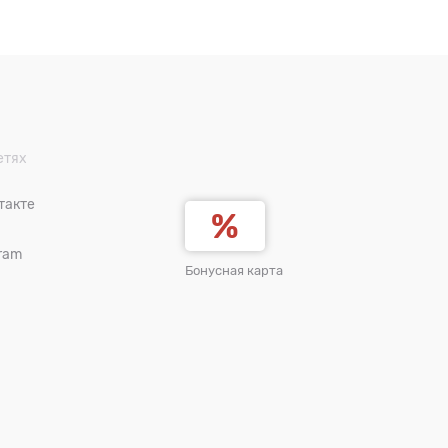
етях
такте
ram
Бонусная карта