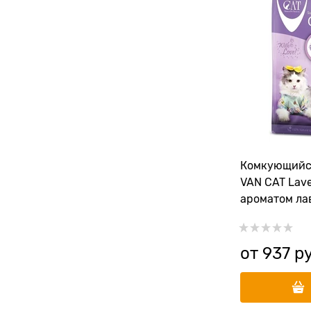
Комкующийс
VAN CAT Lave
ароматом ла
от
937
 р