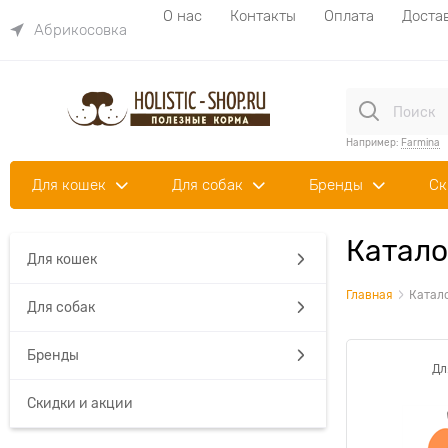
О нас
Контакты
Оплата
Доста
Абрикосовка
Например:
Farmina
Для кошек
Для собак
Бренды
Ск
Катало
Для кошек
Главная
Катал
Для собак
Бренды
Дл
Скидки и акции