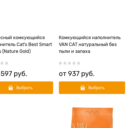
есный комкующийся
Комкующийся наполнитель
нитель Cat's Best Smart
VAN CAT натуральный без
s (Nature Gold)
пыли и запаха
 597
 руб.
от
937
 руб.
Выбрать
Выбрать