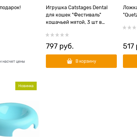
подарок!
Игрушка Catstages Dental
Ложка
для кошек "Фестиваль"
"Quet
кошачьей мятой, 3 шт в
комплекте
797
 руб.
517
В корзину
и насчет цены
Новинка