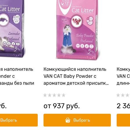
я наполнитель
Комкующийся наполнитель
Комк
nder с
VAN CAT Baby Powder с
VAN C
ванды без пыли
ароматом детской присыпки
длинн
без пыли
пыли 
уб.
от
937
 руб.
2 3
Выбрать
Выбрать