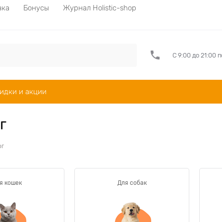
вка
Бонусы
Журнал Holistic-shop
С 9:00 до 21:00 
идки и акции
г
ог
я кошек
Для собак