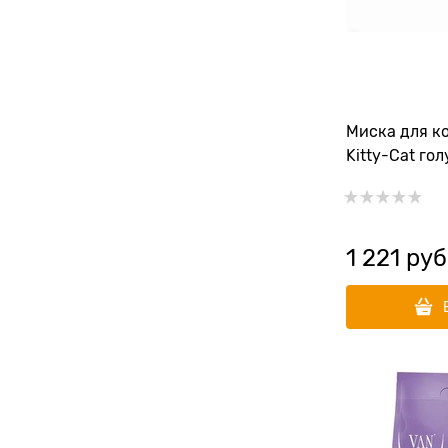
Миска для ко
Kitty-Cat го
1 221
 руб