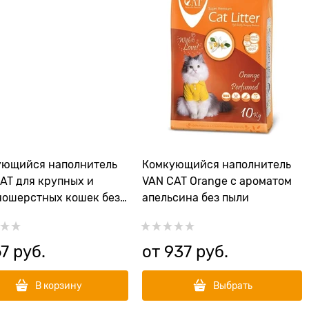
ующийся наполнитель
Комкующийся наполнитель
AT для крупных и
VAN CAT Orange с ароматом
ошерстных кошек без
апельсина без пыли
Natural Standart
67
 руб.
от
937
 руб.
В корзину
Выбрать