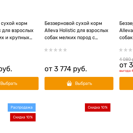
 сухой корм
Беззерновой сухой корм
Беззе
ic для взрослых
Alleva Holistic для взрослых
Allev
их и крупных
собак мелких пород с
собак
енком и олениной
ягненком и олениной (Lamb
пород
son Adult
& Venison Adult Mini)
(Adul
)
Mediu
4 080
 
от
3
руб.
от
3 774
 руб.
выгода
Выбрать
Выбрать
Распродажа
Скидка 10%
Скидка 10%