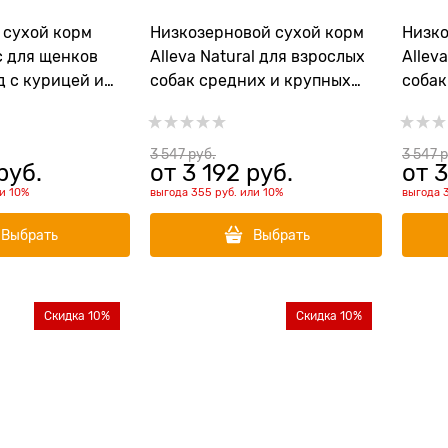
 сухой корм
Низкозерновой сухой корм
Низко
ic для щенков
Alleva Natural для взрослых
Allev
д с курицей и
собак средних и крупных
собак
/Junior Chicken
пород с океанической рыбой
ягнен
и тыквой (Ocean Fish &
Pumki
Pumkin Adult Medium & Maxi)
3 547
 руб.
3 547
 
руб.
от
3 192
 руб.
от
3
ли
10%
выгода
355 руб.
или
10%
выгода
Выбрать
Выбрать
Скидка 10%
Скидка 10%