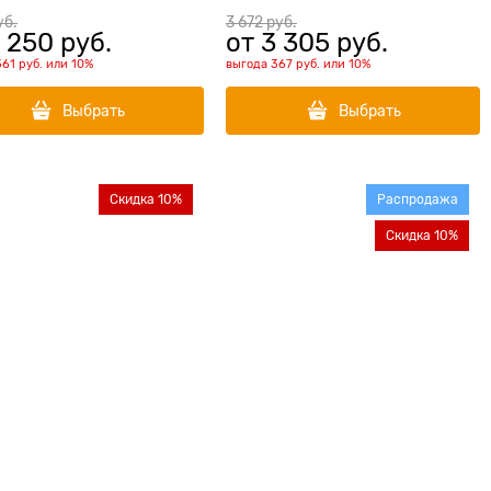
Mini)
уб.
3 672
 руб.
 250
 руб.
от
3 305
 руб.
361 руб.
или
10%
выгода
367 руб.
или
10%
Выбрать
Выбрать
Скидка 10%
Распродажа
Скидка 10%