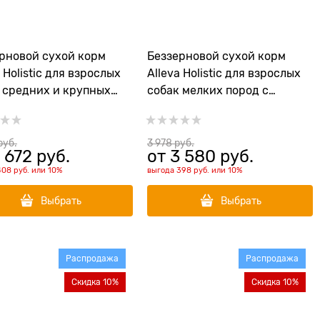
рновой сухой корм
Беззерновой сухой корм
a Holistic для взрослых
Alleva Holistic для взрослых
 средних и крупных
собак мелких пород с
 с океанической рыбой
океанической рыбой (Ocean
t Ocean Fish
Fish Adult Mini)
m/Maxi)
руб.
3 978
 руб.
 672
 руб.
от
3 580
 руб.
408 руб.
или
10%
выгода
398 руб.
или
10%
Выбрать
Выбрать
Распродажа
Распродажа
Скидка 10%
Скидка 10%