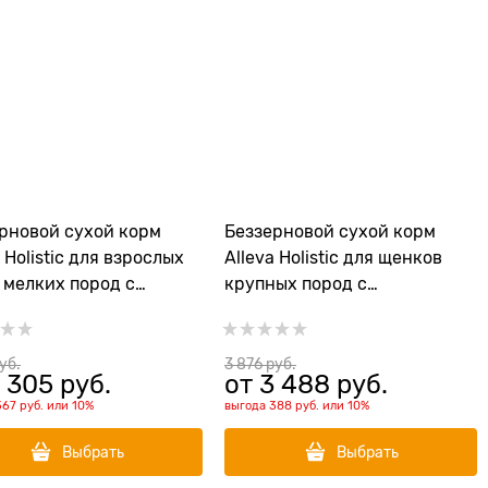
рновой сухой корм
Беззерновой сухой корм
a Holistic для взрослых
Alleva Holistic для щенков
 мелких пород с
крупных пород с
ей и уткой (Chicken &
океанической рыбой
Adult Mini)
(Puppy/Junior Ocean Fish
Maxi)
руб.
3 876
 руб.
 305
 руб.
от
3 488
 руб.
367 руб.
или
10%
выгода
388 руб.
или
10%
Выбрать
Выбрать