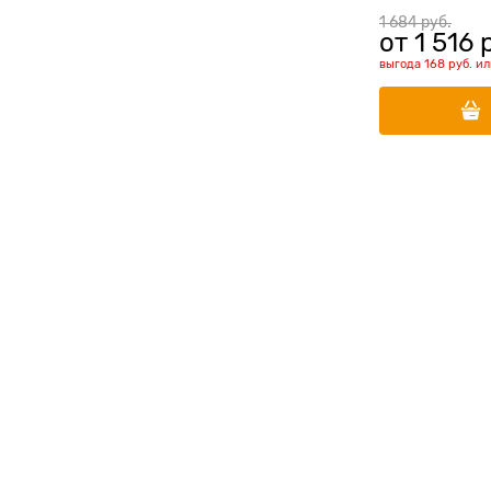
Medium)
1 684
 руб.
от
1 516
 
выгода
168 руб.
и