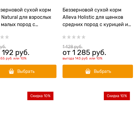
зерновой сухой корм
Беззерновой сухой корм
a Natural для взрослых
Alleva Holistic для щенков
 малых пород с
средних пород с курицей и
ком и тыквой (Lamb &
уткой (Puppy/Junior Chicken
n Adult Mini)
& Duck Meduim)
руб.
1 428
 руб.
 192
 руб.
от
1 285
 руб.
355 руб.
или
10%
выгода
143 руб.
или
10%
Выбрать
Выбрать
Скидка 10%
Скидка 10%