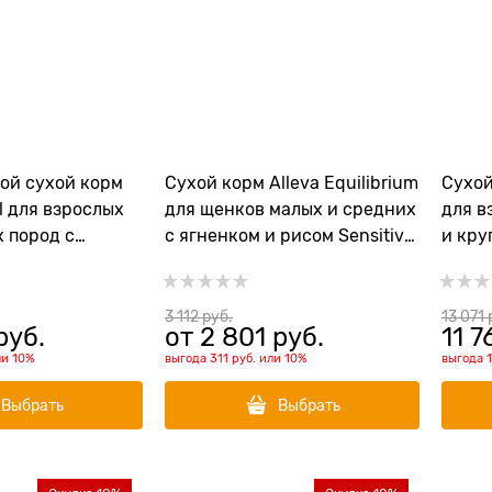
ой сухой корм
Сухой корм Alleva Equilibrium
Сухой
al для взрослых
для щенков малых и средних
для в
 пород с
с ягненком и рисом Sensitive
и кру
квой (Chicken &
Lamb Puppy Mini/Medium
океан
Mini)
Sensi
Medi
3 112
 руб.
13 071
 
руб.
от
2 801
 руб.
11 7
ли
10%
выгода
311 руб.
или
10%
выгода
Выбрать
Выбрать