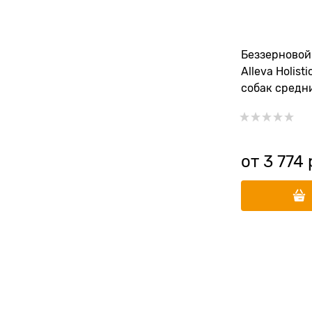
Беззерновой
Alleva Holist
собак средн
пород с ягн
(Lamb & Veni
Medium/Maxi
от
3 774
 