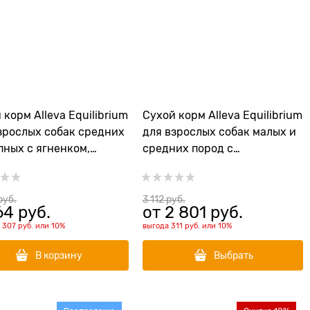
 корм Alleva Equilibrium
Сухой корм Alleva Equilibrium
зрослых собак средних
для взрослых собак малых и
пных с ягненком,
средних пород с
ической рыбой и рисом
океанической рыбой и рисом
tive Lamb & Ocean Fish
Sensitive Ocean Fish
um/Maxi
Mini/Medium
руб.
3 112
 руб.
64
 руб.
от
2 801
 руб.
1 307 руб.
или
10%
выгода
311 руб.
или
10%
В корзину
Выбрать