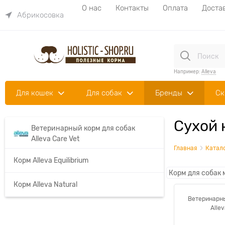
О нас
Контакты
Оплата
Доста
Абрикосовка
Например:
Alleva
Для кошек
Для собак
Бренды
Ск
Сухой 
Ветеринарный корм для собак
Alleva Care Vet
Главная
Катал
Корм Alleva Equilibrium
Корм для собак 
Корм Alleva Natural
Ветеринарны
Allev