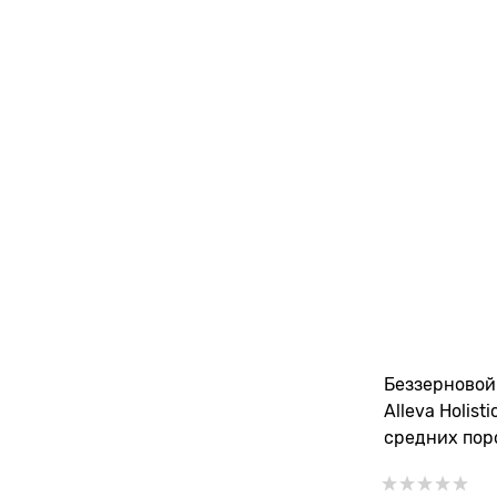
Беззерновой
Alleva Holist
средних пор
океаническо
(Puppy/Junio