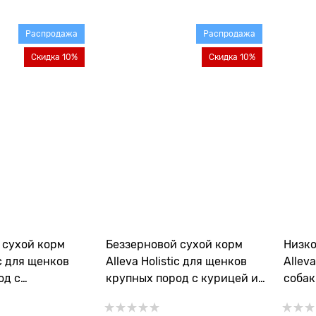
Распродажа
Распродажа
Скидка 10%
Скидка 10%
 сухой корм
Беззерновой сухой корм
Низко
ic для щенков
Alleva Holistic для щенков
Allev
од с
крупных пород с курицей и
собак
й рыбой
уткой (Puppy/Junior Chicken
океан
r Ocean Fish
& Duck Maxi)
тыкво