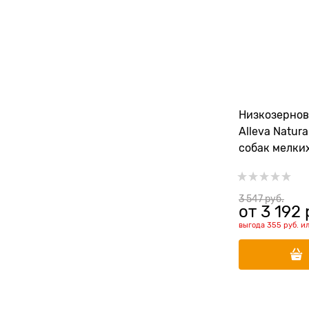
Низкозернов
Alleva Natur
собак мелких
курицей и ты
Pumkin Adult 
3 547
 руб.
от
3 192
 
выгода
355 руб.
и