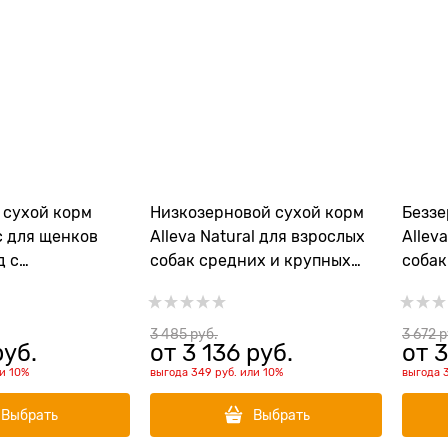
 сухой корм
Низкозерновой сухой корм
Беззе
ic для щенков
Alleva Natural для взрослых
Allev
д с
собак средних и крупных
собак
й рыбой
пород с ягненком и тыквой
куриц
r Ocean Fish
(Lamb & Pumkin Adult Medium
Duck 
& Maxi)
3 485
 руб.
3 672
 
руб.
от
3 136
 руб.
от
3
ли
10%
выгода
349 руб.
или
10%
выгода
Выбрать
Выбрать