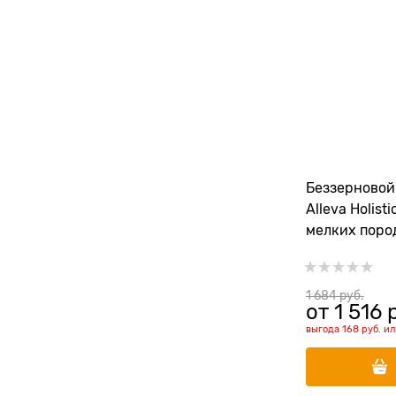
Беззерновой
Alleva Holist
мелких поро
океаническо
(Puppy/Junio
Mini)
1 684
 руб.
от
1 516
 
выгода
168 руб.
и