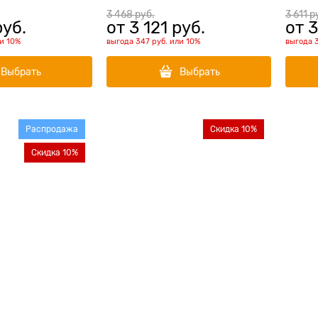
Adult 
3 468
 руб.
3 611
 р
руб.
от
3 121
 руб.
от
3
ли
10%
выгода
347 руб.
или
10%
выгода
Выбрать
Выбрать
Распродажа
Скидка 10%
Скидка 10%