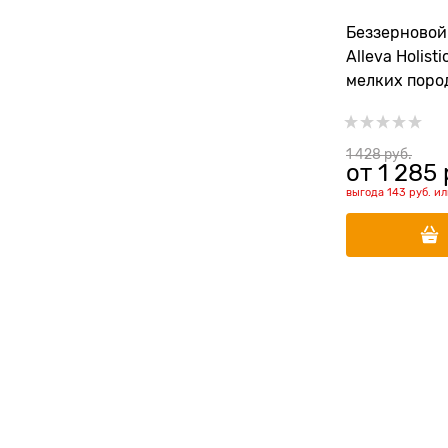
Беззерновой
Alleva Holist
мелких поро
уткой (Puppy
& Duck Mini)
1 428
 руб.
от
1 285
 
выгода
143 руб.
и