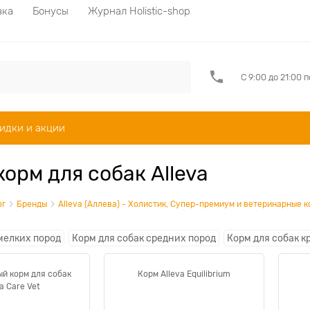
вка
Бонусы
Журнал Holistic-shop
С 9:00 до 21:00 
идки и акции
корм для собак Alleva
ог
Бренды
Alleva (Аллева) - Холистик, Супер-премиум и ветеринарные к
мелких пород
Корм для собак средних пород
Корм для собак к
й корм для собак
Корм Alleva Equilibrium
a Care Vet