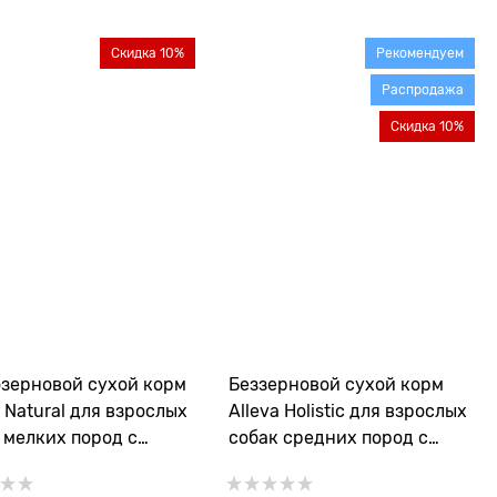
Скидка 10%
Рекомендуем
Распродажа
Скидка 10%
зерновой сухой корм
Беззерновой сухой корм
a Natural для взрослых
Alleva Holistic для взрослых
 мелких пород с
собак средних пород с
ической рыбой и
курицей и уткой (Chicken &
й (Ocean Fish & Pumkin
Duck Adult Medium)