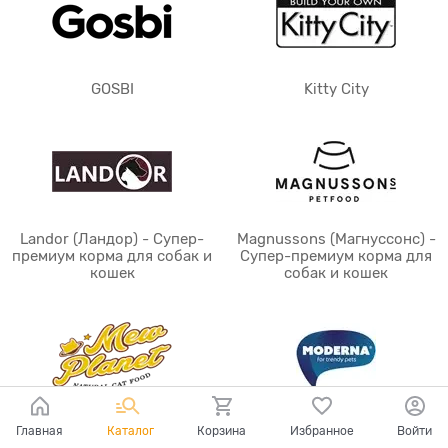
GOSBI
Kitty City
Landor (Ландор) - Супер-
Magnussons (Магнуссонс) -
премиум корма для собак и
Супер-премиум корма для
кошек
собак и кошек
MEW PLANET
Moderna - аксессуары для
Главная
Каталог
Корзина
Избранное
Войти
собак и кошек