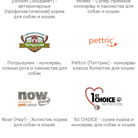
Zoodiet (Зоодайет) -
Мнямс - Супер-премиум
ветеринарные
консервы и лакомства для
(профилактические) корма
собак и кошек
для собак и кошек
Погрызухин - консервы,
Pettric (Пэттрик) - консервы
оленьи рога и лакомства для
класса Холистик для кошек
собак
Now! (Нау!) - Холистик корма
1st CHOICE - сухие корма и
для собак и кошек
консервы для собак и кошек