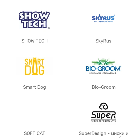
SHOW TECH
SkyRus
Smart Dog
Bio-Groom
SOFT CAT
SuperDesign - миски и