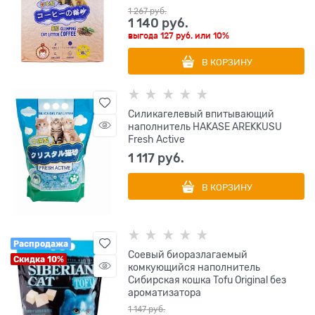
1 267
 руб.
1 140
 руб.
выгода
127 руб.
или
10%
В КОРЗИНУ
Силикагелевый впитывающий
наполнитель HAKASE AREKKUSU
Fresh Active
1 117
 руб.
В КОРЗИНУ
Распродажа
Соевый биоразлагаемый
Скидка 10%
комкующийся наполнитель
Сибирская кошка Tofu Original без
ароматизатора
1 147
 руб.