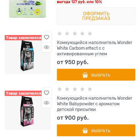
выгода
127 руб.
или
10%
ОФОРМИТЬ
ПРЕДЗАКАЗ
Товар закончился
Комкующийся наполнитель Wonder
White Carbom effect с c
активированным углем
от
950
 руб.
ВЫБРАТЬ
Товар закончился
Комкующийся наполнитель Wonder
White Babypowder с ароматом
детской присыпки
от
900
 руб.
ВЫБРАТЬ