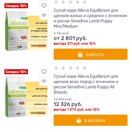
Скидка 10%
Сухой корм Alleva Equilibrium для
щенков малых и средних с ягненком
и рисом Sensitive Lamb Puppy
Mini/Medium
3 112
 руб.
от
2 801
 руб.
выгода
311 руб.
или
10%
ВЫБРАТЬ
Скидка 10%
Сухой корм Alleva Equilibrium для
щенков всех пород с ягненком и
рисом Sensitive Lamb Puppy All
Breeds
13 696
 руб.
12 326
 руб.
выгода
1 370 руб.
или
10%
В КОРЗИНУ