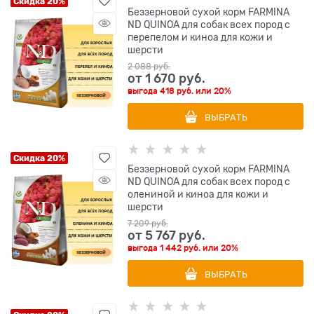
Скидка 20%
Беззерновой cухой корм FARMINA
ND QUINOA для собак всех пород с
перепелом и киноа для кожи и
шерсти
2 088
 руб.
от
1 670
 руб.
выгода
418 руб.
или
20%
ВЫБРАТЬ
Скидка 20%
Беззерновой cухой корм FARMINA
ND QUINOA для собак всех пород с
олениной и киноа для кожи и
шерсти
7 209
 руб.
от
5 767
 руб.
выгода
1 442 руб.
или
20%
ВЫБРАТЬ