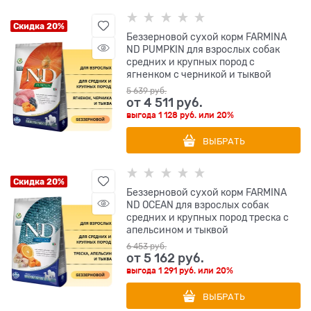
Скидка 20%
Беззерновой cухой корм FARMINA
ND PUMPKIN для взрослых собак
средних и крупных пород с
ягненком с черникой и тыквой
5 639
 руб.
от
4 511
 руб.
выгода
1 128 руб.
или
20%
ВЫБРАТЬ
Скидка 20%
Беззерновой cухой корм FARMINA
ND OCEAN для взрослых собак
средних и крупных пород треска с
апельсином и тыквой
6 453
 руб.
от
5 162
 руб.
выгода
1 291 руб.
или
20%
ВЫБРАТЬ