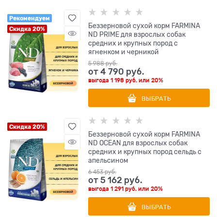
Рекомендуем
Беззерновой cухой корм FARMINA
Скидка 20%
ND PRIME для взрослых собак
средних и крупных пород с
ягненком и черникой
5 988
 руб.
от
4 790
 руб.
выгода
1 198 руб.
или
20%
ВЫБРАТЬ
Скидка 20%
Беззерновой cухой корм FARMINA
ND OCEAN для взрослых собак
средних и крупных пород сельдь с
апельсином
6 453
 руб.
от
5 162
 руб.
выгода
1 291 руб.
или
20%
ВЫБРАТЬ