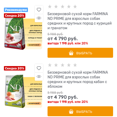
Рекомендуем
Беззерновой cухой корм FARMINA
Скидка 20%
ND PRIME для взрослых собак
средних и крупных пород с курицей
и гранатом
5 988
 руб.
от
4 790
 руб.
выгода
1 198 руб.
или
20%
ВЫБРАТЬ
Скидка 20%
Беззерновой cухой корм FARMINA
ND PRIME для взрослых собак
средних и крупных пород кабан с
яблоком
5 988
 руб.
от
4 790
 руб.
выгода
1 198 руб.
или
20%
ВЫБРАТЬ