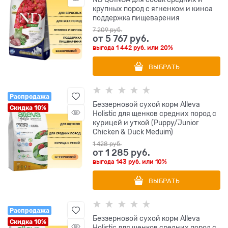
крупных пород с ягненком и киноа
поддержка пищеварения
7 209
 руб.
от
5 767
 руб.
выгода
1 442 руб.
или
20%
ВЫБРАТЬ
Распродажа
Беззерновой сухой корм Alleva
Скидка 10%
Holistic для щенков средних пород с
курицей и уткой (Puppy/Junior
Chicken & Duck Meduim)
1 428
 руб.
от
1 285
 руб.
выгода
143 руб.
или
10%
ВЫБРАТЬ
Распродажа
Беззерновой сухой корм Alleva
Скидка 10%
Holistic для щенков средних пород с