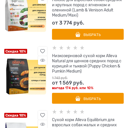
и крупных пород с ягненком и
олениной (Lamb & Venison Adult
Medium/Maxi)
от
3 774
 руб.
ВЫБРАТЬ
Скидка 10%
Низкозерновой сухой корм Alleva
Natural для щенков средних пород с
курицей и тыквой (Puppy Chicken &
Pumkin Medium)
1 743
 руб.
от
1 569
 руб.
выгода
174 руб.
или
10%
ВЫБРАТЬ
Скидка 10%
Сухой корм Alleva Equilibrium для
взрослых собак малых и средних