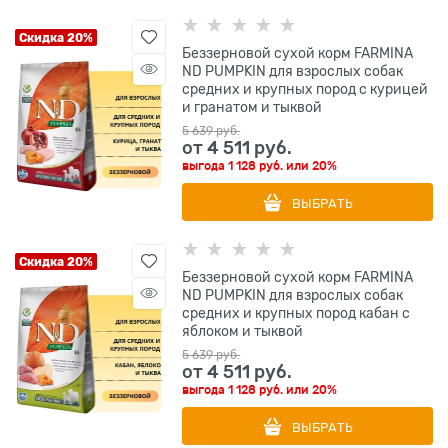
Скидка 20%
Беззерновой cухой корм FARMINA
ND PUMPKIN для взрослых собак
средних и крупных пород с курицей
и гранатом и тыквой
5 639
 руб.
от
4 511
 руб.
выгода
1 128 руб.
или
20%
ВЫБРАТЬ
Скидка 20%
Беззерновой cухой корм FARMINA
ND PUMPKIN для взрослых собак
средних и крупных пород кабан с
яблоком и тыквой
5 639
 руб.
от
4 511
 руб.
выгода
1 128 руб.
или
20%
ВЫБРАТЬ