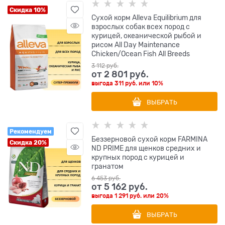
Скидка 10%
Сухой корм Alleva Equilibrium для
взрослых собак всех пород с
курицей, океанической рыбой и
рисом All Day Maintenance
Chicken/Ocean Fish All Breeds
3 112
 руб.
от
2 801
 руб.
выгода
311 руб.
или
10%
ВЫБРАТЬ
Рекомендуем
Беззерновой cухой корм FARMINA
Скидка 20%
ND PRIME для щенков средних и
крупных пород с курицей и
гранатом
6 453
 руб.
от
5 162
 руб.
выгода
1 291 руб.
или
20%
ВЫБРАТЬ