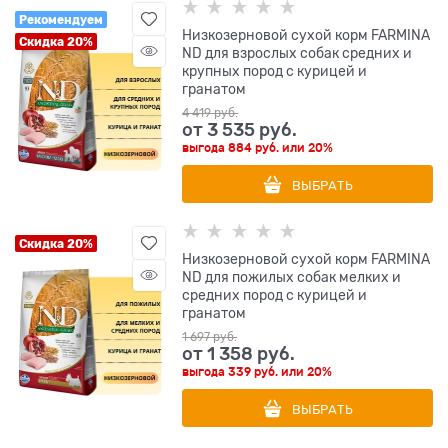
Рекомендуем
Низкозерновой cухой корм FARMINA
Скидка 20%
ND для взрослых собак средних и
крупных пород с курицей и
гранатом
4 419
 руб.
от
3 535
 руб.
выгода
884 руб.
или
20%
ВЫБРАТЬ
Скидка 20%
Низкозерновой cухой корм FARMINA
ND для пожилых собак мелких и
средних пород с курицей и
гранатом
1 697
 руб.
от
1 358
 руб.
выгода
339 руб.
или
20%
ВЫБРАТЬ