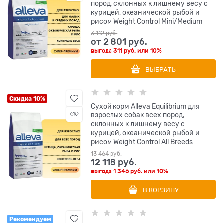
пород, склонных к лишнему весу с
курицей, океанической рыбой и
рисом Weight Control Mini/Medium
3 112
 руб.
от
2 801
 руб.
выгода
311 руб.
или
10%
ВЫБРАТЬ
Скидка 10%
Сухой корм Alleva Equilibrium для
взрослых собак всех пород,
склонных к лишнему весу с
курицей, океанической рыбой и
рисом Weight Control All Breeds
13 464
 руб.
12 118
 руб.
выгода
1 346 руб.
или
10%
В КОРЗИНУ
Рекомендуем