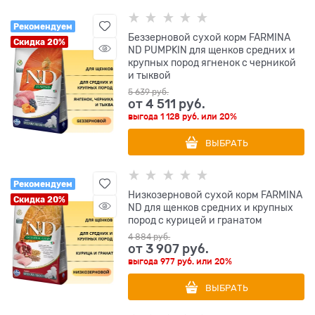
Рекомендуем
Беззерновой cухой корм FARMINA
Скидка 20%
ND PUMPKIN для щенков средних и
крупных пород ягненок с черникой
и тыквой
5 639
 руб.
от
4 511
 руб.
выгода
1 128 руб.
или
20%
ВЫБРАТЬ
Рекомендуем
Низкозерновой cухой корм FARMINA
Скидка 20%
ND для щенков средних и крупных
пород с курицей и гранатом
4 884
 руб.
от
3 907
 руб.
выгода
977 руб.
или
20%
ВЫБРАТЬ