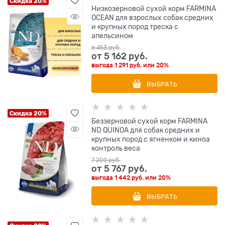
Скидка 20%
Низкозерновой cухой корм FARMINA
OCEAN для взрослых собак средних
и крупных пород треска с
апельсином
6 453
 руб.
от
5 162
 руб.
выгода
1 291 руб.
или
20%
ВЫБРАТЬ
Скидка 20%
Беззерновой cухой корм FARMINA
ND QUINOA для собак средних и
крупных пород с ягненком и киноа
контроль веса
7 209
 руб.
от
5 767
 руб.
выгода
1 442 руб.
или
20%
ВЫБРАТЬ