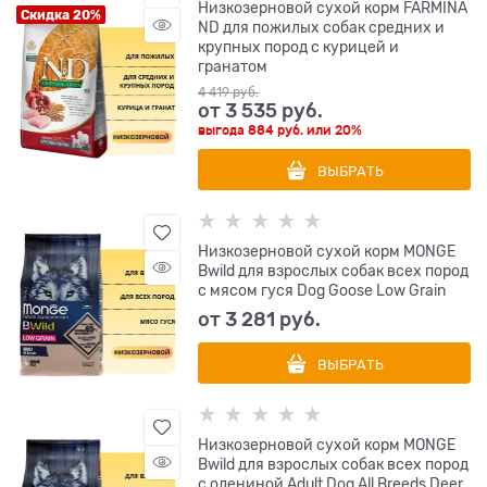
Низкозерновой cухой корм FARMINA
Скидка 20%
ND для пожилых собак средних и
крупных пород с курицей и
гранатом
4 419
 руб.
от
3 535
 руб.
выгода
884 руб.
или
20%
ВЫБРАТЬ
Низкозерновой сухой корм MONGE
Bwild для взрослых собак всех пород
с мясом гуся Dog Goose Low Grain
от
3 281
 руб.
ВЫБРАТЬ
Низкозерновой сухой корм MONGE
Bwild для взрослых собак всех пород
с олениной Adult Dog All Breeds Deer