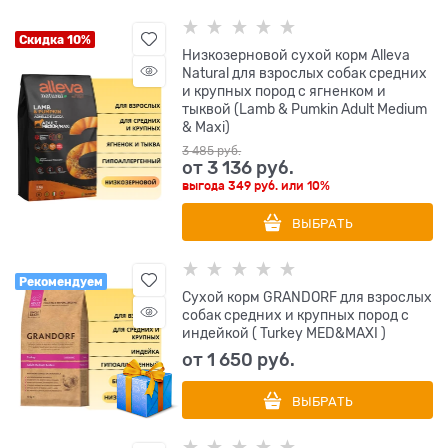
Скидка 10%
Низкозерновой сухой корм Alleva
Natural для взрослых собак средних
и крупных пород с ягненком и
тыквой (Lamb & Pumkin Adult Medium
& Maxi)
3 485
 руб.
от
3 136
 руб.
выгода
349 руб.
или
10%
ВЫБРАТЬ
Рекомендуем
Сухой корм GRANDORF для взрослых
собак средних и крупных пород с
индейкой ( Turkey MED&MAXI )
от
1 650
 руб.
ВЫБРАТЬ