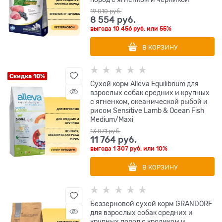
19 010
 руб.
8 554
 руб.
выгода
10 456 руб.
или
55%
В КОРЗИНУ
Скидка 10%
Сухой корм Alleva Equilibrium для
взрослых собак средних и крупных
с ягненком, океанической рыбой и
рисом Sensitive Lamb & Ocean Fish
Medium/Maxi
13 071
 руб.
11 764
 руб.
выгода
1 307 руб.
или
10%
В КОРЗИНУ
Беззерновой cухой корм GRANDORF
для взрослых собак средних и
крупных пород с кроликом и