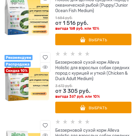
океанической рыбой (Puppy/Junior
Ocean Fish Medium)
1 684
 руб.
от
1 516
 руб.
выгода
168 руб.
или
10%
ВЫБРАТЬ
Рекомендуем
Беззерновой сухой корм Alleva
Распродажа
Holistic для взрослых собак средних
Скидка 10%
пород с курицей и уткой (Chicken &
Duck Adult Medium)
3 672
 руб.
от
3 305
 руб.
выгода
367 руб.
или
10%
ВЫБРАТЬ
Беззерновой сухой корм Alleva
Holistic для взрослых собак средних