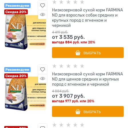
Рекомендуем
Низкозерновой cухой корм FARMINA
Скидка 20%
ND для взрослых собак средних и
крупных пород с ягненком и
черникой
4 419
 руб.
от
3 535
 руб.
выгода
884 руб.
или
20%
ВЫБРАТЬ
Рекомендуем
Низкозерновой cухой корм FARMINA
Скидка 20%
ND для щенков средних и крупных
пород с ягненком и черникой
4 884
 руб.
от
3 907
 руб.
выгода
977 руб.
или
20%
ВЫБРАТЬ