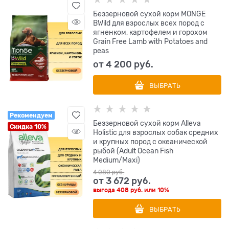
Беззерновой сухой корм MONGE
BWild для взрослых всех пород с
ягненком, картофелем и горохом
Grain Free Lamb with Potatoes and
peas
от
4 200
 руб.
ВЫБРАТЬ
Рекомендуем
Беззерновой сухой корм Alleva
Скидка 10%
Holistic для взрослых собак средних
и крупных пород с океанической
рыбой (Adult Ocean Fish
Medium/Maxi)
4 080
 руб.
от
3 672
 руб.
выгода
408 руб.
или
10%
ВЫБРАТЬ