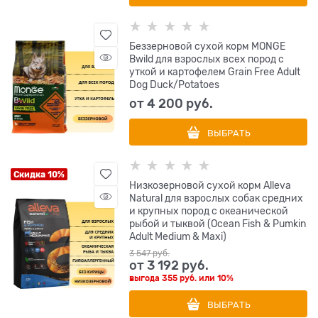
Беззерновой сухой корм MONGE
Bwild для взрослых всех пород с
уткой и картофелем Grain Free Adult
Dog Duck/Potatoes
от
4 200
 руб.
ВЫБРАТЬ
Скидка 10%
Низкозерновой сухой корм Alleva
Natural для взрослых собак средних
и крупных пород с океанической
рыбой и тыквой (Ocean Fish & Pumkin
Adult Medium & Maxi)
3 547
 руб.
от
3 192
 руб.
выгода
355 руб.
или
10%
ВЫБРАТЬ