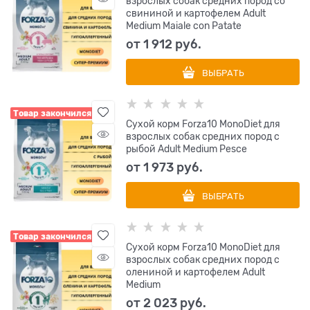
взрослых собак средних пород со
свининой и картофелем Adult
Medium Maiale con Patate
от
1 912
 руб.
ВЫБРАТЬ
Товар закончился
Сухой корм Forza10 MonoDiet для
взрослых собак средних пород с
рыбой Adult Medium Pesce
от
1 973
 руб.
ВЫБРАТЬ
Товар закончился
Сухой корм Forza10 MonoDiet для
взрослых собак средних пород с
олениной и картофелем Adult
Medium
от
2 023
 руб.