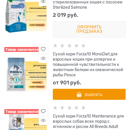
стерилизованных кошек с лососем
Sterilized Salmone
2 019
 руб.
ОФОРМИТЬ
ПРЕДЗАКАЗ
Товар закончился
Сухой корм Forza10 MonoDiet для
взрослых кошек при аллергии и
повышенной чувствительности к
животным белкам из океанической
рыбы Pesce
от
901
 руб.
ВЫБРАТЬ
Товар закончился
Сухой корм Forza10 Maintenance для
взрослых собак всех пород с
ягненком и рисом All Breeds Adult