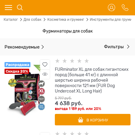
Каталог
Для собак
Косметика и груминг
Инструменты для грумин
Фурминаторы для собак
Рекомендуемые
Фильтры
Распродажа
FURminator XL для собак гигантских
Скидка 20%
пород (больше 41 кг) с длинной
шерстью ширина рабочей
поверхности 121 мм (FUR Dog
Undercoat XL Long Hair)
5 797
 руб.
4 638
 руб.
выгода
1 159 руб.
или
20%
В КОРЗИНУ