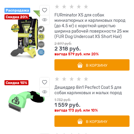
Распродажа
FURminator XS для собак
Скидка 20%
миниатюрных и карликовых пород
(до 4.5 кг) с короткой шерстью
ширина рабочей поверхности 25 мм
(FUR Dog Undercoat XS Short Hair)
2 897
 руб.
2 318
 руб.
выгода
579 руб.
или
20%
В КОРЗИНУ
Скидка 10%
Дешеддер 8in1 Pecfect Coat S для
собак карликовых и малых пород
1 732
 руб.
1 559
 руб.
выгода
173 руб.
или
10%
В КОРЗИНУ