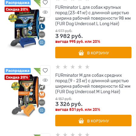
Распродажа
FURminator L для собак крупных
Скидка 20%
пород (23-41 кг) с длинной шерстью
ширина рабочей поверхности 98 мм
(FUR Dog Undercoat L Long Hair)
4 977
 руб.
3 982
 руб.
выгода
995 руб.
или
20%
В КОРЗИНУ
Распродажа
FURminator M для собак средних
Скидка 20%
пород (9 - 23 кг) с длинной шерстью
ширина рабочей поверхности 62 мм
(FUR Dog Undercoat M Long Hair)
4 157
 руб.
3 326
 руб.
выгода
831 руб.
или
20%
В КОРЗИНУ