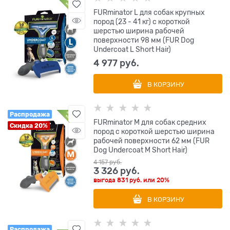
FURminator L для собак крупных
пород (23 - 41 кг) с короткой
шерстью ширина рабочей
поверхности 98 мм (FUR Dog
Undercoat L Short Hair)
4 977
 руб.
В КОРЗИНУ
Распродажа
FURminator M для собак средних
Скидка 20%
пород с короткой шерстью ширина
рабочей поверхности 62 мм (FUR
Dog Undercoat M Short Hair)
4 157
 руб.
3 326
 руб.
выгода
831 руб.
или
20%
В КОРЗИНУ
Распродажа