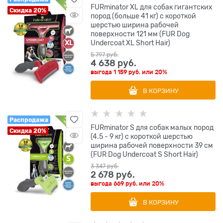
FURminator XL для собак гигантских
Скидка 20%
пород (больше 41 кг) с короткой
шерстью ширина рабочей
поверхности 121 мм (FUR Dog
Undercoat XL Short Hair)
5 797
 руб.
4 638
 руб.
выгода
1 159 руб.
или
20%
В КОРЗИНУ
Распродажа
FURminator S для собак малых пород
Скидка 20%
(4.5 - 9 кг) с короткой шерстью
ширина рабочей поверхности 39 см
(FUR Dog Undercoat S Short Hair)
3 347
 руб.
2 678
 руб.
выгода
669 руб.
или
20%
В КОРЗИНУ