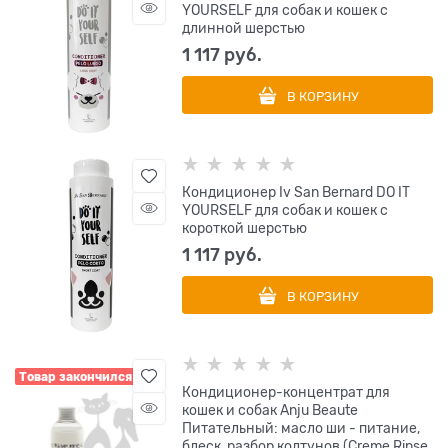
YOURSELF для собак и кошек с
длинной шерстью
1 117
 руб.
В КОРЗИНУ
Кондиционер Iv San Bernard DO IT
YOURSELF для собак и кошек с
короткой шерстью
1 117
 руб.
В КОРЗИНУ
Товар закончился
Кондиционер-концентрат для
кошек и собак Anju Beaute
Питательный: масло ши - питание,
блеск, разбор колтунов (Creme Rinse