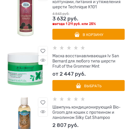
колтунами, питания и утяжеления
шерсти Technique К101
4 843
 руб.
3 632
 руб.
выгода
1 211 руб.
или
25%
В КОРЗИНУ
Маска восстанавливающая Iv San
Bernard для любого типа шерсти
Fruit of the Grommer Mint
от
2 447
 руб.
ВЫБРАТЬ
Шампунь кондиционирующий Bio-
Groom для кошек с протеином и
ланолином Silky Cat Shampoo
2 807
 руб.