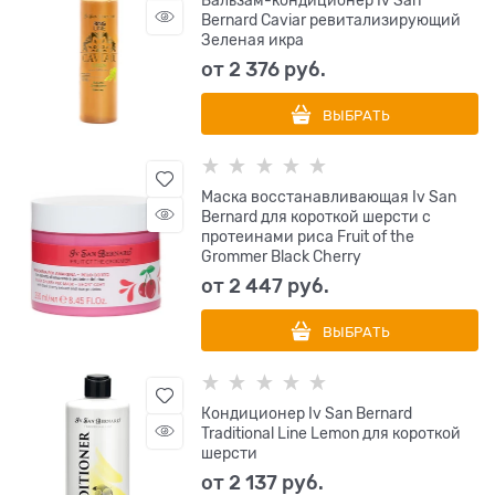
Бальзам-кондиционер Iv San
Bernard Caviar ревитализирующий
Зеленая икра
от
2 376
 руб.
ВЫБРАТЬ
Маска восстанавливающая Iv San
Bernard для короткой шерсти с
протеинами риса Fruit of the
Grommer Black Cherry
от
2 447
 руб.
ВЫБРАТЬ
Кондиционер Iv San Bernard
Traditional Line Lemon для короткой
шерсти
от
2 137
 руб.