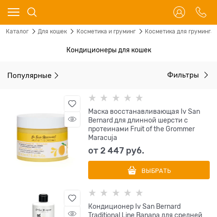
Каталог
Для кошек
Косметика и груминг
Косметика для груминга
Кондиционеры для кошек
Популярные
Фильтры
Маска восстанавливающая Iv San
Bernard для длинной шерсти с
протеинами Fruit of the Grommer
Maracuja
от
2 447
 руб.
ВЫБРАТЬ
Кондиционер Iv San Bernard
Traditional Line Banana для средней