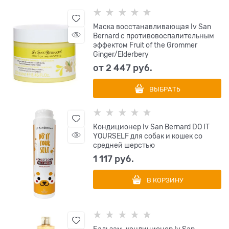
Маска восстанавливающая Iv San
Bernard с противовоспалительным
эффектом Fruit of the Grommer
Ginger/Elderbery
от
2 447
 руб.
ВЫБРАТЬ
Кондиционер Iv San Bernard DO IT
YOURSELF для собак и кошек со
средней шерстью
1 117
 руб.
В КОРЗИНУ