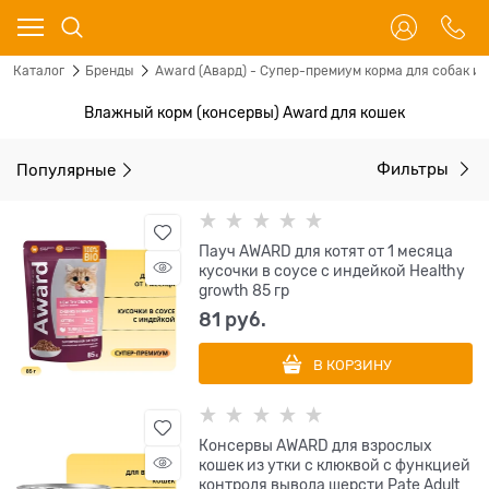
Каталог
Бренды
Award (Авард) - Супер-премиум корма для собак и 
Влажный корм (консервы) Award для кошек
Популярные
Фильтры
Пауч AWARD для котят от 1 месяца
кусочки в соусе с индейкой Healthy
growth 85 гр
81
 руб.
В КОРЗИНУ
Консервы AWARD для взрослых
кошек из утки с клюквой с функцией
контроля вывода шерсти Pate Adult