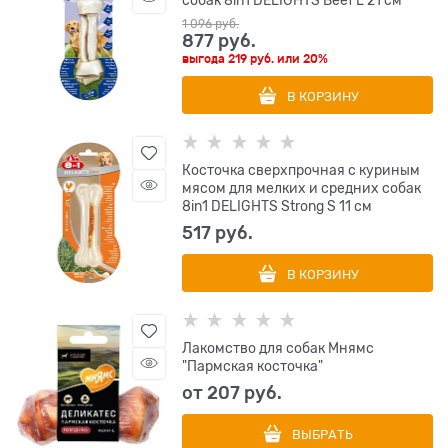
собак 8in1 DELIGHTS Beef L 21 см
1 096
 руб.
877
 руб.
выгода
219 руб.
или
20%
В КОРЗИНУ
Косточка сверхпрочная с куриным
мясом для мелких и средних собак
8in1 DELIGHTS Strong S 11 см
517
 руб.
В КОРЗИНУ
Лакомство для собак Мнямс
"Пармская косточка"
от
207
 руб.
ВЫБРАТЬ