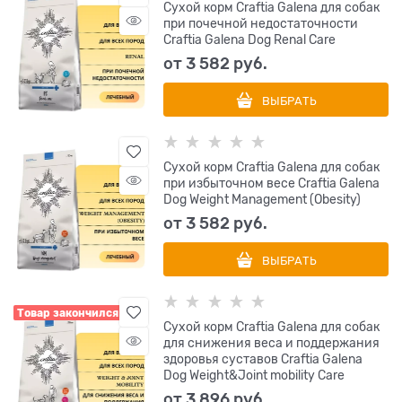
Сухой корм Craftia Galena для собак
при почечной недостаточности
Craftia Galena Dog Renal Care
от
3 582
 руб.
ВЫБРАТЬ
Сухой корм Craftia Galena для собак
при избыточном весе Craftia Galena
Dog Weight Management (Obesity)
от
3 582
 руб.
ВЫБРАТЬ
Товар закончился
Сухой корм Craftia Galena для собак
для снижения веса и поддержания
здоровья суставов Craftia Galena
Dog Weight&Joint mobility Care
от
3 896
 руб.