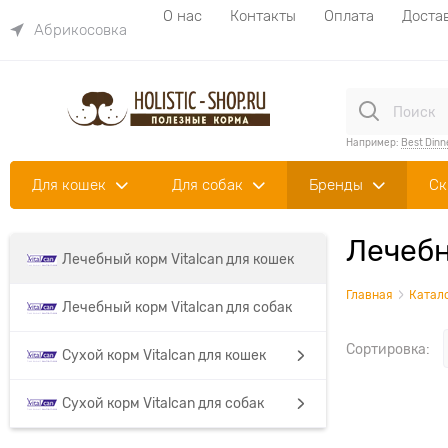
О нас
Контакты
Оплата
Доста
Абрикосовка
Например:
Best Dinn
Для кошек
Для собак
Бренды
Ск
Лечебн
Лечебный корм Vitalcan для кошек
Главная
Катал
Лечебный корм Vitalcan для собак
Сортировка:
Сухой корм Vitalcan для кошек
Сухой корм Vitalcan для собак