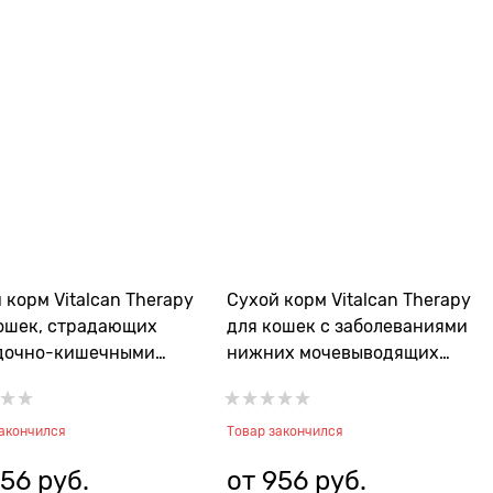
 корм Vitalcan Therapy
Сухой корм Vitalcan Therapy
ошек, страдающих
для кошек с заболеваниями
дочно-кишечными
нижних мочевыводящих
еваниями Therapy
путей (FLUTD) и струвитной
 Gastrointestinal Aid
мочекаменной болезнью
Therapy Feline Urinary Care
закончился
Товар закончился
56
 руб.
от
956
 руб.