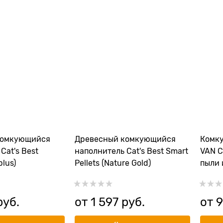
комкующийся
Древесный комкующийся
Комк
Cat's Best
наполнитель Cat's Best Smart
VAN C
plus)
Pellets (Nature Gold)
пыли 
руб.
от
1 597
 руб.
от
9