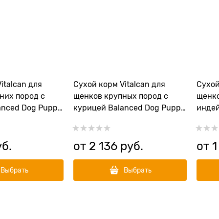
italcan для
Сухой корм Vitalcan для
Сухой
них пород с
щенков крупных пород с
щенко
anced Dog Puppy
курицей Balanced Dog Puppy
индей
d
Large Breed
Nutri
уб.
от
2 136
 руб.
от
1
Выбрать
Выбрать