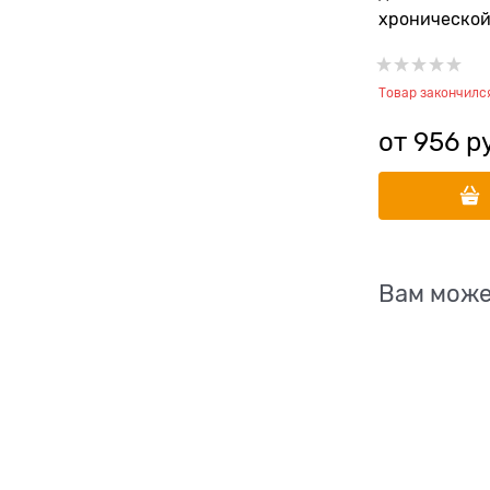
хронической
(ХБП), забол
требующими
Товар закончилс
потребления
печеночной 
от
956
 р
Therapy Felin
Вам може