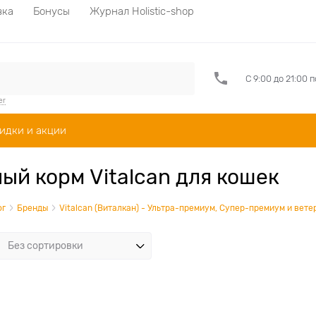
вка
Бонусы
Журнал Holistic-shop
С 9:00 до 21:00 
er
идки и акции
ый корм Vitalcan для кошек
ог
Бренды
Vitalcan (Виталкан) - Ультра-премиум, Супер-премиум и вете