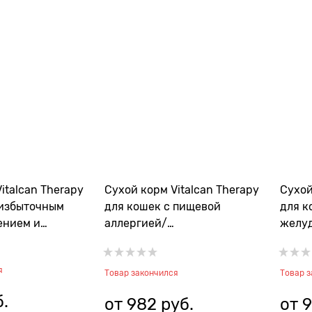
italcan Therapy
Сухой корм Vitalcan Therapy
Сухой
 избыточным
для кошек с пищевой
для к
ением и
аллергией/
желу
мией Therapy
непереносимостью,
забол
ty Management
воспалительным
Feline
я
заболеванием кишечника
Товар закончился
Товар 
Therapy Feline Hypoallergenic
б.
от
982
 руб.
от
9
Care