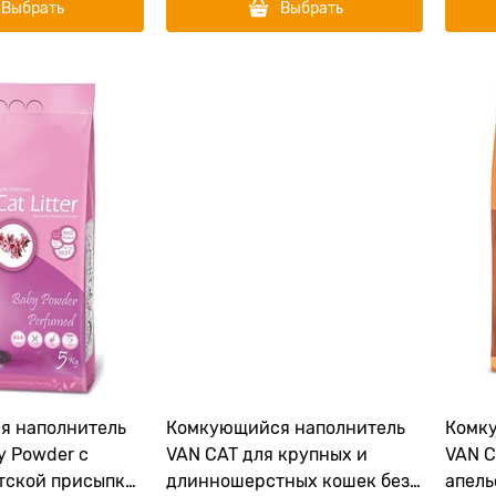
Выбрать
Выбрать
я наполнитель
Комкующийся наполнитель
Комк
y Powder с
VAN CAT для крупных и
VAN C
тской присыпки
длинношерстных кошек без
апель