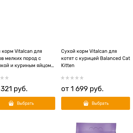
 корм Vitalcan для
Сухой корм Vitalcan для
в мелких пород с
котят с курицей Balanced Cat
кой и куриным яйцом
Kitten
que Toy & Mini Puppy
 321
 руб.
от
1 699
 руб.
Выбрать
Выбрать