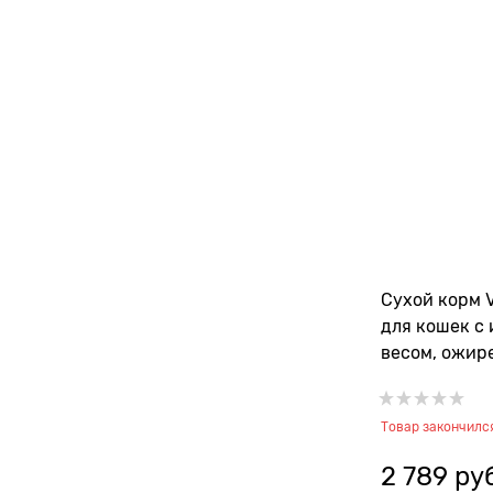
Сухой корм V
для кошек с
весом, ожир
гиперлипиде
Feline Obesi
Товар закончилс
2 789
 ру