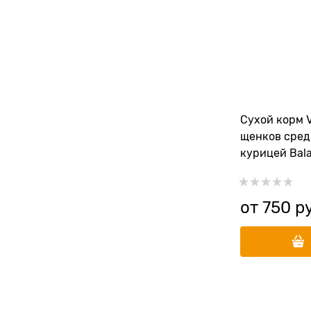
Сухой корм V
щенков сред
курицей Bal
Medium Bree
от
750
 р