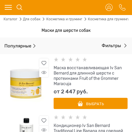
Каталог
Для собак
Косметика и груминг
Косметика для груминга
Маски для шерсти собак
Популярные
Фильтры
Маска восстанавливающая Iv San
Bernard для длинной шерсти с
протеинами Fruit of the Grommer
Maracuja
от
2 447
 руб.
ВЫБРАТЬ
Кондиционер Iv San Bernard
Traditional Line Banana для средней