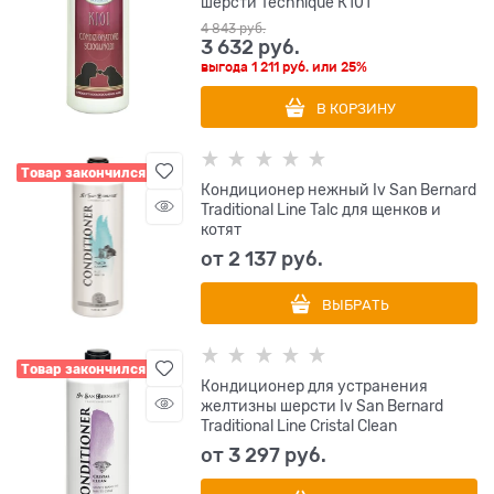
шерсти Technique К101
4 843
 руб.
3 632
 руб.
выгода
1 211 руб.
или
25%
В КОРЗИНУ
Товар закончился
Кондиционер нежный Iv San Bernard
Traditional Line Talc для щенков и
котят
от
2 137
 руб.
ВЫБРАТЬ
Товар закончился
Кондиционер для устранения
желтизны шерсти Iv San Bernard
Traditional Line Cristal Clean
от
3 297
 руб.