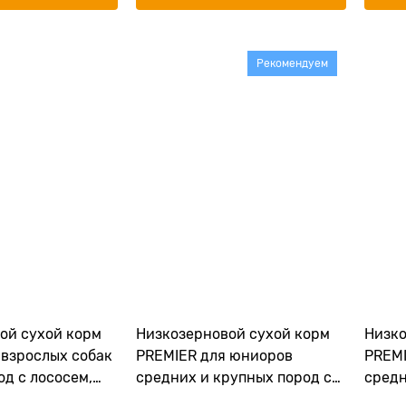
Рекомендуем
ой сухой корм
Низкозерновой сухой корм
Низко
 взрослых собак
PREMIER для юниоров
PREMI
д с лососем,
средних и крупных пород с
средн
ult Salmon
индейкой (с 4 месяцев)
Adult