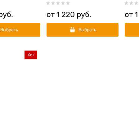
um
JUNIOR Medium&Maxi Turkey
руб.
от
1 220
 руб.
от
1
Выбрать
Выбрать
Хит