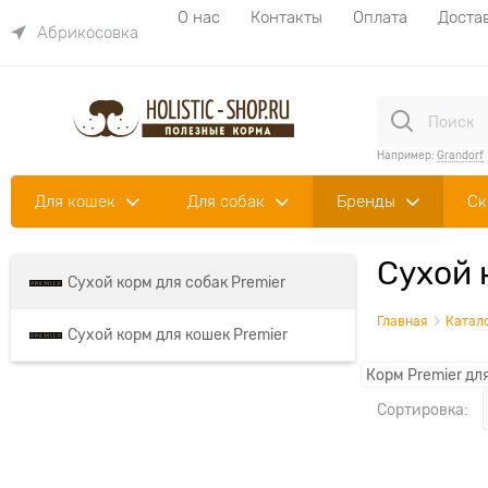
О нас
Контакты
Оплата
Доста
Абрикосовка
Например:
Grandorf
Для кошек
Для собак
Бренды
Ск
Сухой 
Сухой корм для собак Premier
Главная
Катал
Сухой корм для кошек Premier
Корм Premier дл
Сортировка: