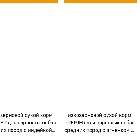
зерновой сухой корм
Низкозерновой сухой корм
ER для взрослых собак
PREMIER для взрослых собак
их пород с индейкой
средних пород с ягненком и
 Turkey Medium
индейкой Adult Lamb Turkey