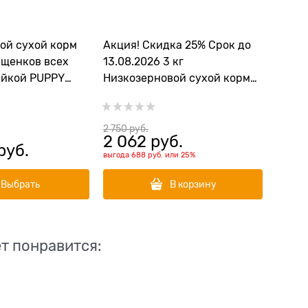
ой сухой корм
Акция! Скидка 25% Срок до
 щенков всех
13.08.2026 3 кг
ейкой PUPPY
Низкозерновой сухой корм
PREMIER для взрослых собак
средних пород с индейкой
Adult Turkey Medium
2 750
 руб.
2 062
 руб.
руб.
выгода
688 руб.
или
25%
Выбрать
В корзину
т понравится: