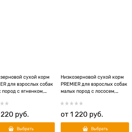
зерновой сухой корм
Низкозерновой сухой корм
ER для взрослых собак
PREMIER для взрослых собак
 пород с ягненком,
малых пород с лососем,
кой Adult Lamb Turkey
индейкой Adult Salmon
Turkey Mini
 220
 руб.
от
1 220
 руб.
Выбрать
Выбрать