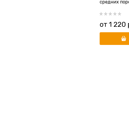
средних пор
Adult Turkey
от
1 220
 