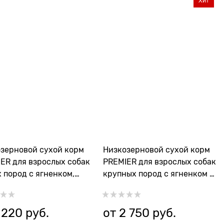
Хит
зерновой сухой корм
Низкозерновой сухой корм
ER для взрослых собак
PREMIER для взрослых собак
 пород с ягненком,
крупных пород с ягненком и
кой Adult Lamb Turkey
индейкой Adult Lamb Turkey
Maxi
 220
 руб.
от
2 750
 руб.