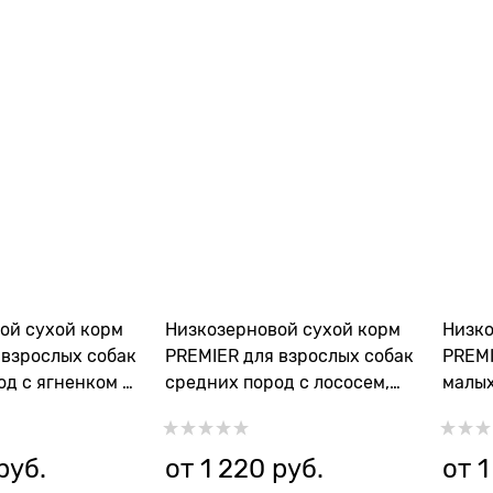
ой сухой корм
Низкозерновой сухой корм
Низко
 взрослых собак
PREMIER для взрослых собак
PREMI
од с ягненком и
средних пород с лососем,
малых
ult Lamb Turkey
индейкой Adult Salmon
индей
Turkey Medium
Mini
руб.
от
1 220
 руб.
от
1