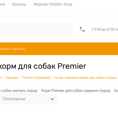
вка
Бонусы
Журнал Holistic-shop
С 9:00 до 21:00 
идки и акции
корм для собак Premier
ог
Бренды
Premier (Премьер) - Супер-премиум корма для собак и кошек
я собак мелких пород
Корм Premier для собак средних пород
К