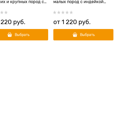
их и крупных пород с
малых пород с индейкой
кой (с 4 месяцев)
Adult Turkey Mini
R Medium&Maxi Turkey
 220
 руб.
от
1 220
 руб.
Выбрать
Выбрать