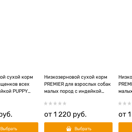
ой сухой корм
Низкозерновой сухой корм
Низко
 щенков всех
PREMIER для взрослых собак
PREMI
ейкой PUPPY
малых пород с индейкой
малых
Adult Turkey Mini
индей
Mini
руб.
от
1 220
 руб.
от
1
Выбрать
Выбрать