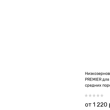
Низкозернов
PREMIER для
средних пор
индейкой Ad
Medium
от
1 220
 