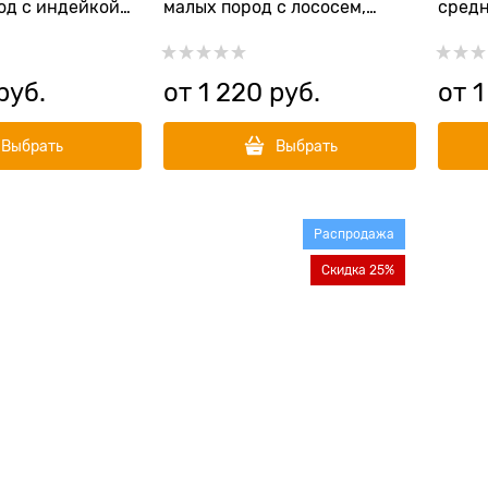
од с индейкой
малых пород с лососем,
средн
 Medium
индейкой Adult Salmon
индей
Turkey Mini
JUNIO
руб.
от
1 220
 руб.
от
1
Выбрать
Выбрать
Распродажа
Скидка 25%