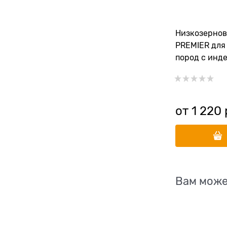
Низкозернов
PREMIER для
пород с инд
Turkey
от
1 220
 
Вам може