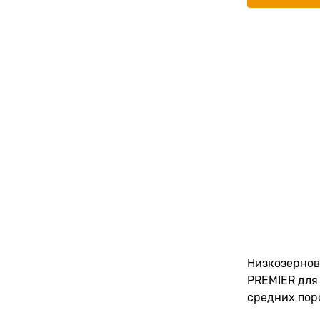
Низкозернов
PREMIER для
средних поро
индейкой Ad