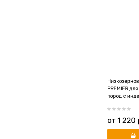
Низкозернов
PREMIER для
пород с инд
Turkey
от
1 220
 