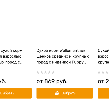
 сухой корм
Сухой корм Wellement для
Сухой
ля взрослых
щенков средних и крупных
взрос
ых пород с
пород с индейкой Puppy
крупн
кроликом Large
Medium&Large Breed Turkey
Adult
key with Rabbit
Breed
уб.
от
869
 руб.
от
2
Выбрать
Выбрать