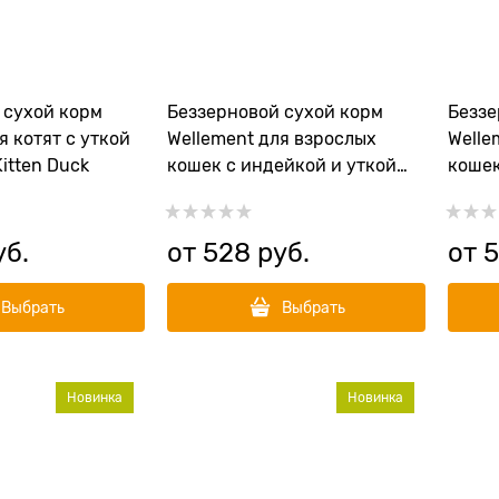
 сухой корм
Беззерновой сухой корм
Беззе
я котят с уткой
Wellement для взрослых
Welle
itten Duck
кошек с индейкой и уткой
кошек
Adult Cat Turkey with Duck
чувст
пищев
Turke
уб.
от
528
 руб.
от
Выбрать
Выбрать
Новинка
Новинка