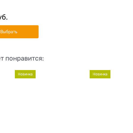
кроликом Large
key with Rabbit
уб.
Выбрать
т понравится:
Новинка
Новинка