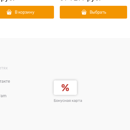
В корзину
Выбрать
етях
такте
ram
Бонусная карта