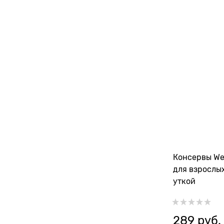
Консервы We
для взрослых
уткой
289
 руб.