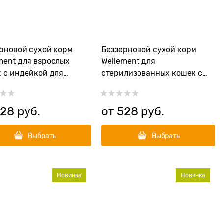
рновой сухой корм
Беззерновой сухой корм
ment для взрослых
Wellement для
 с индейкой для
стерилизованных кошек с
вительного
индейкой и кроликом
арения Adult Cat
Sterilized Cat Turkey with
y
Rabbit
528
 руб.
от
528
 руб.
Выбрать
Выбрать
Новинка
Новинка