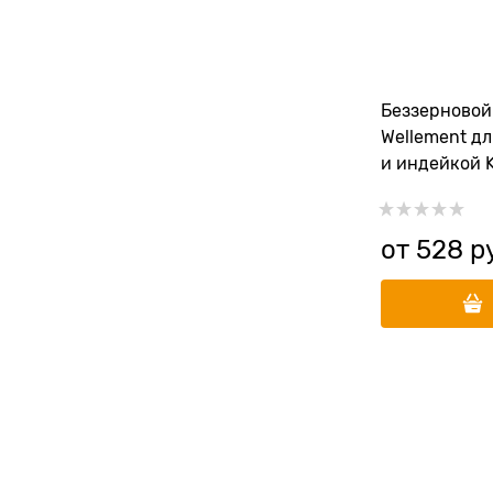
Беззерновой
Wellement дл
и индейкой K
от
528
 р