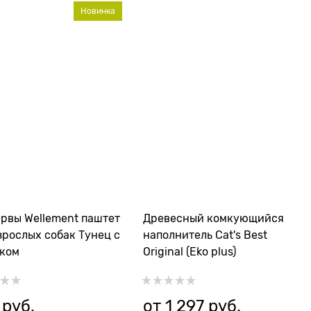
Новинка
рвы Wellement паштет
Древесный комкующийся
зрослых собак Тунец с
наполнитель Cat's Best
нком
Original (Eko plus)
 руб.
от
1 297
 руб.