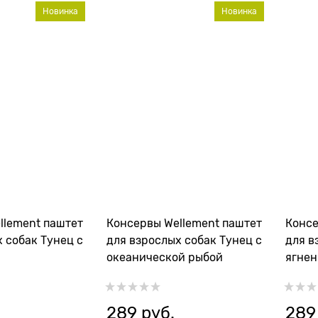
Новинка
Новинка
llement паштет
Консервы Wellement паштет
Консе
 собак Тунец с
для взрослых собак Тунец с
для в
океанической рыбой
ягне
289
 руб.
289