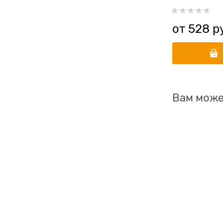
индейкой и 
Breed Cat Tur
от
528
 р
Вам може