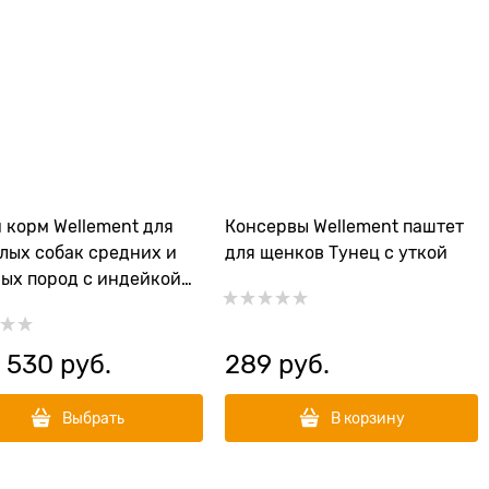
 корм Wellement для
Консервы Wellement паштет
лых собак средних и
для щенков Тунец с уткой
ых пород с индейкой
 Dog Medium&Large
 Turkey
 530
 руб.
289
 руб.
Выбрать
В корзину