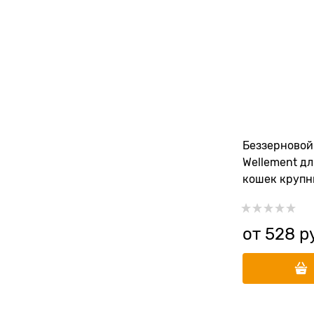
Беззерновой
Wellement д
кошек крупн
индейкой и 
Breed Cat Tur
от
528
 р