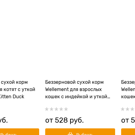
 сухой корм
Беззерновой сухой корм
Беззе
я котят с уткой
Wellement для взрослых
Welle
itten Duck
кошек с индейкой и уткой
кошек
Adult Cat Turkey with Duck
чувст
пищев
Turke
уб.
от
528
 руб.
от