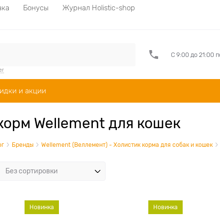
вка
Бонусы
Журнал Holistic-shop
С 9:00 до 21:00 
er
идки и акции
корм Wellement для кошек
ог
Бренды
Wellement (Веллемент) - Холистик корма для собак и кошек
Новинка
Новинка