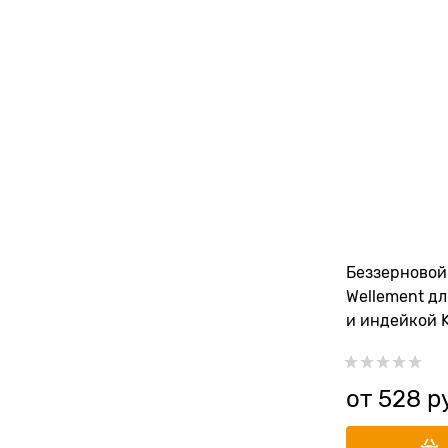
Беззерновой
Wellement дл
и индейкой K
от
528
 р