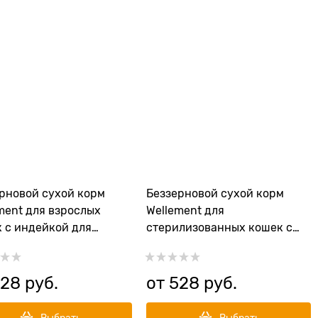
рновой сухой корм
Беззерновой сухой корм
ment для взрослых
Wellement для
 с индейкой для
стерилизованных кошек с
вительного
индейкой и кроликом
арения Adult Cat
Sterilized Cat Turkey with
y
Rabbit
528
 руб.
от
528
 руб.