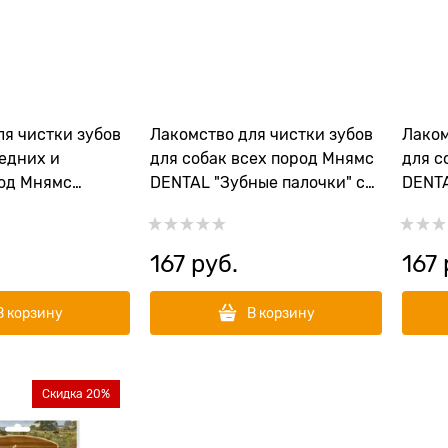
ля чистки зубов
Лакомство для чистки зубов
Лаком
редних и
для собак всех пород Мнямс
для с
од Мнямс
DENTAL "Зубные палочки" с
DENTA
ные спонжи" с
говядиной
хлор
167
 руб.
167
 
В корзину
В корзину
Скидка 20%