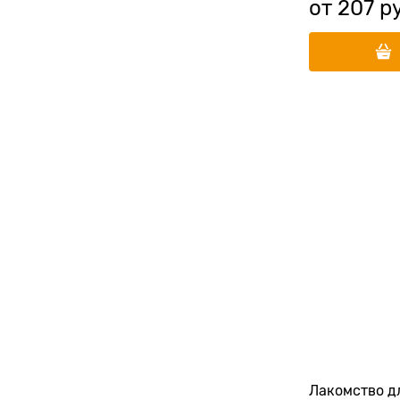
от
207
 р
Лакомство д