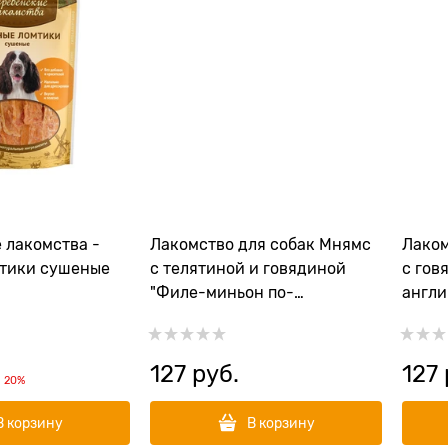
 лакомства -
Лакомство для собак Мнямс
Лаком
тики сушеные
с телятиной и говядиной
с гов
"Филе-миньон по-
англи
фламандски"
127
 руб.
127
и
20%
В корзину
В корзину