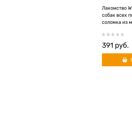
Лакомство W
собак всех п
соломка из м
Lamb Jerky S
391
 руб.