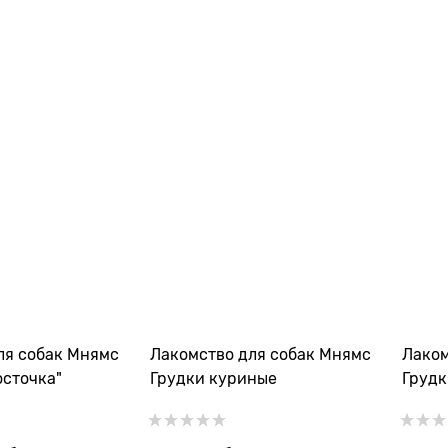
ля собак Мнямс
Лакомство для собак Мнямс
Лаком
осточка"
Грудки куриные
Грудк