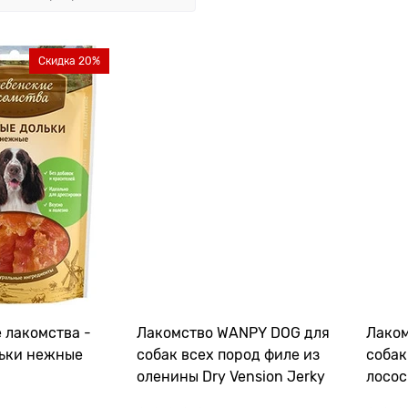
Скидка 20%
 лакомства -
Лакомство WANPY DOG для
Лако
ьки нежные
собак всех пород филе из
собак
оленины Dry Vension Jerky
лосос
Salmo