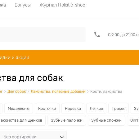
вка
Бонусы
Журнал Holistic-shop
С 9:00 до 21:00 
идки и акции
тва для собак
ог
Для собак
Лакомства, полезные добавки
Кости, лакомства
Медальоны
Косточки
Нарезка
Легкое
Трахея
Зу
лакомства для щенков
Зубные палочки
Зубные спонжи
8in1