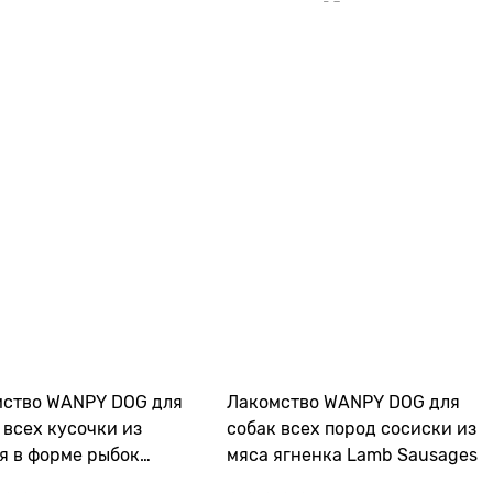
мство WANPY DOG для
Лакомство WANPY DOG для
 всех кусочки из
собак всех пород сосиски из
я в форме рыбок
мяса ягненка Lamb Sausages
n Fish Shape Bites