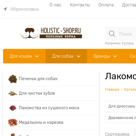
О нас
Контакты
Оплата
Доста
Абрикосовка
Например:
Farmina
Для кошек
Для собак
Бренды
Ск
Лакомс
Печенье для собак
Главная
Катал
Для чистки зубов
Для дрессуры
Лакомства из сушеного мяса
Деревенские 
Медальоны и нарезка
Сортировка: