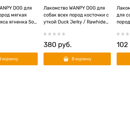
ANPY DOG для
Лакомство WANPY DOG для
Лаком
ород мягкая
собак всех пород косточки с
для с
яса ягненка Soft
уткой Duck Jerky / Rawhide
поро
lices
Wraps
"Круч
ягнен
380
 руб.
102
В корзину
В корзину