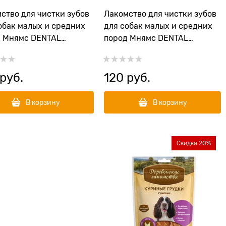
ство для чистки зубов
Лакомство для чистки зубов
обак малых и средних
для собак малых и средних
д Мнямс DENTAL
пород Мнямс DENTAL
еные палочки" с
"Зубные косточки" с
ком и мятой
говядиной
 руб.
120
 руб.
В корзину
В корзину
Скидка 20%