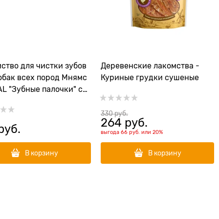
ство для чистки зубов
Деревенские лакомства -
обак всех пород Мнямс
Куриные грудки сушеные
L "Зубные палочки" с
офиллом
330
 руб.
264
 руб.
руб.
выгода
66 руб.
или
20%
В корзину
В корзину