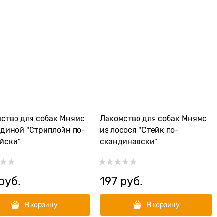
ство для собак Мнямс
Лакомство для собак Мнямс
ядиной "Стриплойн по-
из лосося "Стейк по-
йски"
скандинавски"
 руб.
197
 руб.
В корзину
В корзину