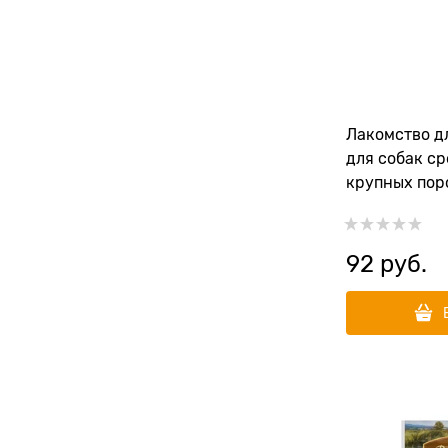
Лакомство д
для собак с
крупных пор
DENTAL "Зуб
эвкалиптом
92
 руб.