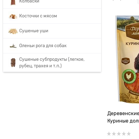
Колбаски
Косточки с мясом
Сушеные уши
Оленьи рога для собак
Сушеные субпродукты (легкое,
рубец, трахея и т.п.)
Деревенские
Куриные дол