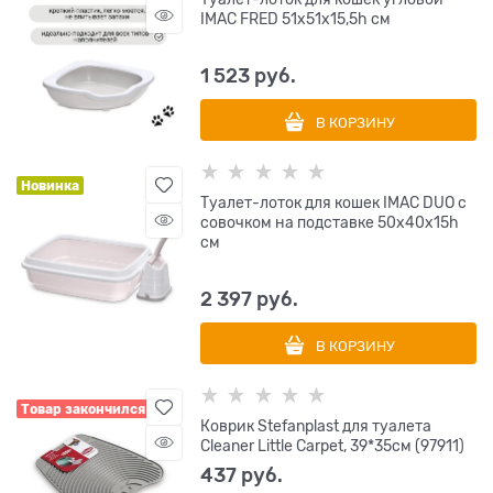
IMAC FRED 51х51х15,5h см
1 523
 руб.
В КОРЗИНУ
Новинка
Туалет-лоток для кошек IMAC DUO с
совочком на подставке 50х40х15h
см
2 397
 руб.
В КОРЗИНУ
Товар закончился
Коврик Stefanplast для туалета
Cleaner Little Carpet, 39*35см (97911)
437
 руб.