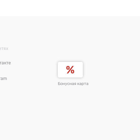
етях
такте
ram
Бонусная карта